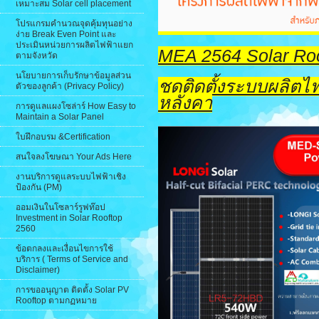
เหมาะสม Solar cell placement
โปรแกรมคำนวณจุดคุ้มทุนอย่าง
ง่าย Break Even Point และ
ประเมินหน่วยการผลิตไฟฟ้าแยก
MEA 2564 Solar Ro
ตามจังหวัด
นโยบายการเก็บรักษาข้อมูลส่วน
ชุดติดตั้งระบบผลิต
ตัวของลูกค้า (Privacy Policy)
หลังคา
การดูแลแผงโซล่าร์ How Easy to
Maintain a Solar Panel
ใบฝึกอบรม &Certification
สนใจลงโฆษณา Your Ads Here
งานบริการดูแลระบบไฟฟ้าเชิง
ป้องกัน (PM)
ออมเงินในโซลาร์รูฟท๊อป
Investment in Solar Rooftop
2560
ข้อตกลงและเงื่อนไขการใช้
บริการ ( Terms of Service and
Disclaimer)
การขออนุญาต ติดตั้ง Solar PV
Rooftop ตามกฏหมาย