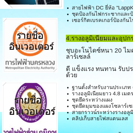
สายไฟฟ้า DC ยี่ห้อ "Lapp
ชุดป้องกันไฟกระชากและป้อ
เซอร์กิตเบรคเกอร์ป้องกั
4.รางอลูมิเนียมและอุปกร
ชุบอะโนไดซ์หนา 20 ไมค
ลาร์เซลล์
ดี แข็งแรง ทนทาน รับป
ด้วย
ฐานตั้งสำหรับงานประเภท 
รางอลูมิเนียมยาว 4.8 เมต
ชุดยึดระหว่างแผง
ชุดยึดมุมของแผงโซลาร์เซ
สายกราวน์ระหว่างรางอลูมิ
คลิปเก็บสายไฟสแตนเลส