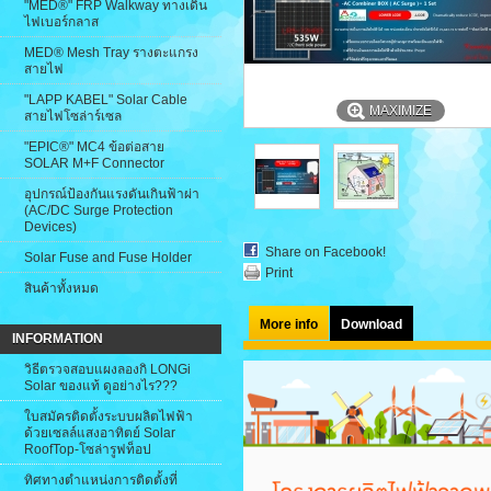
"MED®" FRP Walkway ทางเดิน
ไฟเบอร์กลาส
MED® Mesh Tray รางตะแกรง
สายไฟ
"LAPP KABEL" Solar Cable
MAXIMIZE
สายไฟโซล่าร์เซล
"EPIC®" MC4 ข้อต่อสาย
SOLAR M+F Connector
อุปกรณ์ป้องกันแรงดันเกินฟ้าผ่า
(AC/DC Surge Protection
Devices)
Share on Facebook!
Solar Fuse and Fuse Holder
Print
สินค้าทั้งหมด
More info
Download
INFORMATION
วิธีตรวจสอบแผงลองกิ LONGi
Solar ของแท้ ดูอย่างไร???
ใบสมัครติดตั้งระบบผลิตไฟฟ้า
ด้วยเซลล์แสงอาทิตย์ Solar
RoofTop-โซล่ารูฟท็อป
ทิศทางตำแหน่งการติดตั้งที่