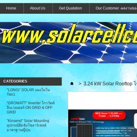
Home
About Us
Get Quatation
Our Customer -ผลงานขอ
CATEGORIES
>
3.24 kW Solar Rooftop โซ
"LONGi" SOLAR แผงโมโน
Tier1
"GROWATT" Inverter โกววัตต์
อินเวอเตอร์ ON GRID & OFF
GRID
"Kinsend" Solar Mounting
อุปกรณ์ยึดจับโซลาร์เซลล์
มาตรฐานญี่ปุ่น