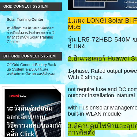
GRID CONNECT SYSTEM
1.แผง LONGi Solar Bi-F
Solar Training Center
Mo5
ศูนย์ฝึกอบรม สัมมนา หลักสูตร
การติดตั้งงานโซล่าเซลล์ จากวิ
ศกรกรวิชาชีพ Solar Training
รุ่น LR5-72HBD 540M 
Center
6 แผง
OFF GRID CONNECT SYSTEM
2.อินเวอเตอร์
Huawei S
Off Grid Connect Battery Back
up System ระบบเซลล์แสง
1-phase, Rated output pow
อาทิตย์แบบมีแบตเตอรรี่สำรอง
With 2
strings,
not require
fuse and DC comb
outdoor
installation, Natural
with FusionSolar
Managemen
built-in
WLAN module
3.ตู้ควบคุมไฟฟ้าและอุปก
การติดตั้ง