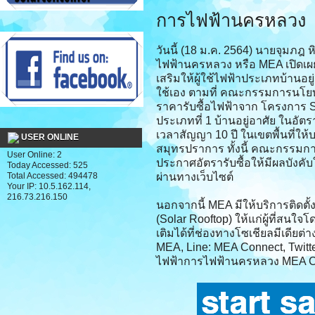
การไฟฟ้านครหล
วันนี้ (18 ม.ค. 2564) นายจุมภฎ 
ไฟฟ้านครหลวง หรือ MEA เปิดเผย
เสริมให้ผู้ใช้ไฟฟ้าประเภทบ้านอยู่
ใช้เอง ตามที่ คณะกรรมการนโยบา
ราคารับซื้อไฟฟ้าจาก โครงการ S
ประเภทที่ 1 บ้านอยู่อาศัย ในอัตร
เวลาสัญญา 10 ปี ในเขตพื้นที่ให
USER ONLINE
สมุทรปราการ ทั้งนี้ คณะกรรมก
User Online: 2
ประกาศอัตรารับซื้อให้มีผลบังคั
Today Accessed: 525
Total Accessed: 494478
ผ่านทางเว็บไซต์
Your IP: 10.5.162.114,
216.73.216.150
นอกจากนี้ MEA มีให้บริการติดต
(Solar Rooftop) ให้แก่ผู้ที่ส
เติมได้ที่ช่องทางโซเชียลมีเดียต
MEA, Line: MEA Connect, Twitte
ไฟฟ้าการไฟฟ้านครหลวง MEA Cal