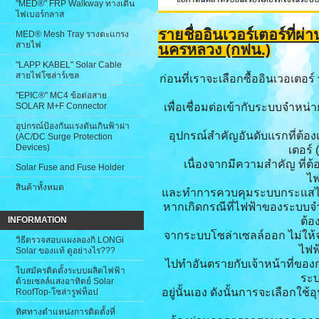
"MED®" FRP Walkway ทางเดิน
ไฟเบอร์กลาส
รายชื่ออินเวอร์เตอร์ที่ผ่
MED® Mesh Tray รางตะแกรง
สายไฟ
นครหลวง (กฟน.)
"LAPP KABEL" Solar Cable
สายไฟโซล่าร์เซล
ก่อนที่เราจะเลือกซื้ออินเวอเตอร
"EPIC®" MC4 ข้อต่อสาย
SOLAR M+F Connector
เพื่อเชื่อมต่อเข้ากับระบบจำห
อุปกรณ์ป้องกันแรงดันเกินฟ้าผ่า
อุปกรณ์สำคัญอันดับแรกที่ต้องเล
(AC/DC Surge Protection
Devices)
เตอร์ 
เนื่องจากมีความสำคัญ ที่ต
Solar Fuse and Fuse Holder
ไฟ
สินค้าทั้งหมด
และทำการควบคุมระบบกระแสไฟฟ
หากเกิดกรณีที่ไฟฟ้าของระบบจำหน
INFORMATION
ต้อ
จากระบบโซล่าเซลล์ออก ไม่ให้
วิธีตรวจสอบแผงลองกิ LONGi
ไฟฟ้
Solar ของแท้ ดูอย่างไร???
ไปทำอันตรายกับเจ้าหน้าที่ขอ
ใบสมัครติดตั้งระบบผลิตไฟฟ้า
ระบ
ด้วยเซลล์แสงอาทิตย์ Solar
อยู่นั้นเอง ดังนั้นการจะเลือกใช้อ
RoofTop-โซล่ารูฟท็อป
ทิศทางตำแหน่งการติดตั้งที่