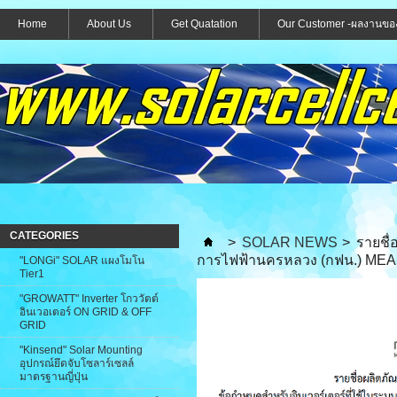
Home
About Us
Get Quatation
Our Customer -ผลงานขอ
CATEGORIES
>
SOLAR NEWS
>
รายชื่
การไฟฟ้านครหลวง (กฟน.) MEA In
"LONGi" SOLAR แผงโมโน
Tier1
"GROWATT" Inverter โกววัตต์
อินเวอเตอร์ ON GRID & OFF
GRID
"Kinsend" Solar Mounting
อุปกรณ์ยึดจับโซลาร์เซลล์
มาตรฐานญี่ปุ่น