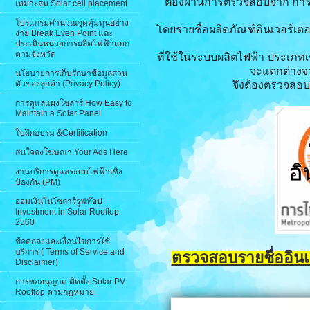
ต้องผ่านการตรวจสอบจาก การ
เหมาะสม Solar cell placement
โปรแกรมคำนวณจุดคุ้มทุนอย่าง
โดยรายชื่อผลิตภัณฑ์อินเวอร์เ
ง่าย Break Even Point และ
ประเมินหน่วยการผลิตไฟฟ้าแยก
ตามจังหวัด
ที่ใช้ในระบบผลิตไฟฟ้า ประเภท
จะแตกต่างจ
นโยบายการเก็บรักษาข้อมูลส่วน
ตัวของลูกค้า (Privacy Policy)
จึงต้องตรวจสอบให
การดูแลแผงโซล่าร์ How Easy to
Maintain a Solar Panel
ใบฝึกอบรม &Certification
สนใจลงโฆษณา Your Ads Here
งานบริการดูแลระบบไฟฟ้าเชิง
ป้องกัน (PM)
ออมเงินในโซลาร์รูฟท๊อป
Investment in Solar Rooftop
2560
ข้อตกลงและเงื่อนไขการใช้
บริการ ( Terms of Service and
ตรวจสอบรายชื่ออินเว
Disclaimer)
การขออนุญาต ติดตั้ง Solar PV
Rooftop ตามกฏหมาย