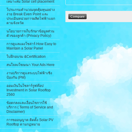
เหมาะสม Solar cell placement
โปรแกรมคำนวณจุดคุ้มทุนอย่าง
ง่าย Break Even Point และ
ประเมินหน่วยการผลิตไฟฟ้าแยก
ตามจังหวัด
นโยบายการเก็บรักษาข้อมูลส่วน
ตัวของลูกค้า (Privacy Policy)
การดูแลแผงโซล่าร์ How Easy to
Maintain a Solar Panel
ใบฝึกอบรม &Certification
สนใจลงโฆษณา Your Ads Here
งานบริการดูแลระบบไฟฟ้าเชิง
ป้องกัน (PM)
ออมเงินในโซลาร์รูฟท๊อป
Investment in Solar Rooftop
2560
ข้อตกลงและเงื่อนไขการใช้
บริการ ( Terms of Service and
Disclaimer)
การขออนุญาต ติดตั้ง Solar PV
Rooftop ตามกฏหมาย