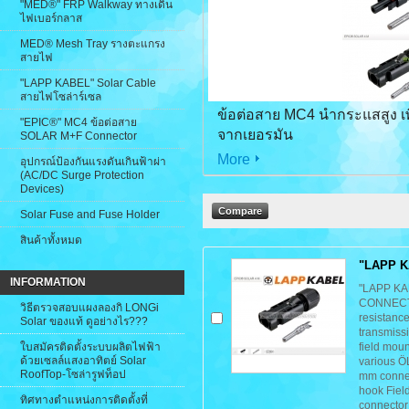
"MED®" FRP Walkway ทางเดิน
ไฟเบอร์กลาส
MED® Mesh Tray รางตะแกรง
สายไฟ
"LAPP KABEL" Solar Cable
สายไฟโซล่าร์เซล
ข้อต่อสาย MC4 นำกระแสสูง เพ
"EPIC®" MC4 ข้อต่อสาย
จากเยอรมัน
SOLAR M+F Connector
More
อุปกรณ์ป้องกันแรงดันเกินฟ้าผ่า
(AC/DC Surge Protection
Devices)
Solar Fuse and Fuse Holder
สินค้าทั้งหมด
"LAPP K
INFORMATION
"LAPP KA
CONNECT
วิธีตรวจสอบแผงลองกิ LONGi
resistance
Solar ของแท้ ดูอย่างไร???
transmiss
ใบสมัครติดตั้งระบบผลิตไฟฟ้า
field moun
ด้วยเซลล์แสงอาทิตย์ Solar
various 
RoofTop-โซล่ารูฟท็อป
mm connec
hook Fiel
ทิศทางตำแหน่งการติดตั้งที่
connector