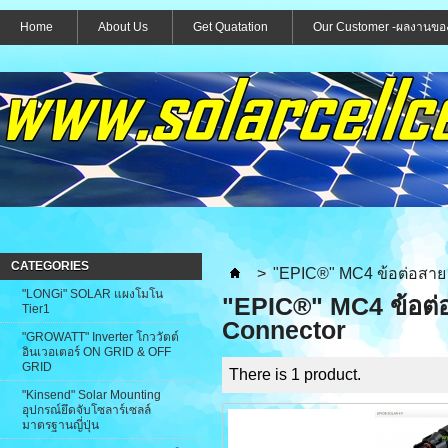
Home
About Us
Get Quatation
Our Customer -ผลงานขอ
CATEGORIES
>
"EPIC®" MC4 ข้อต่อสา
"LONGi" SOLAR แผงโมโน
"EPIC®" MC4 ข้อต
Tier1
Connector
"GROWATT" Inverter โกววัตต์
อินเวอเตอร์ ON GRID & OFF
GRID
There is 1 product.
"Kinsend" Solar Mounting
อุปกรณ์ยึดจับโซลาร์เซลล์
มาตรฐานญี่ปุ่น